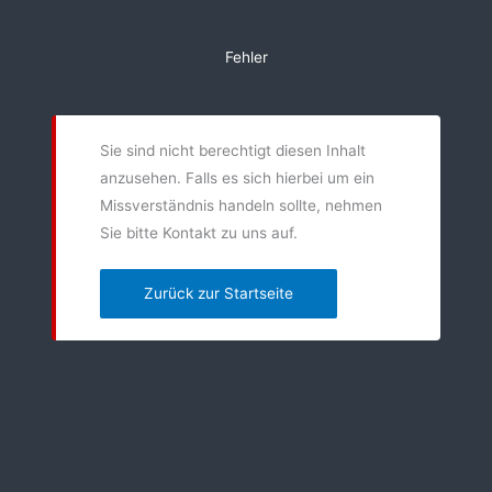
Zum
Inhalt
Fehler
springen
Sie sind nicht berechtigt diesen Inhalt
anzusehen. Falls es sich hierbei um ein
Missverständnis handeln sollte, nehmen
Sie bitte Kontakt zu uns auf.
Zurück zur Startseite