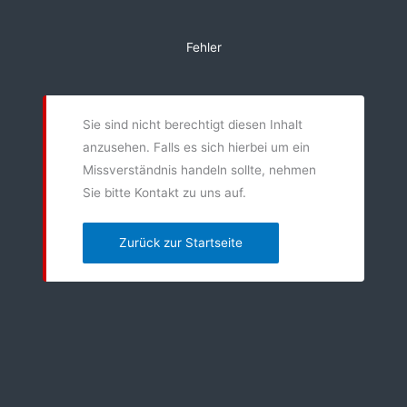
Zum
Inhalt
Fehler
springen
Sie sind nicht berechtigt diesen Inhalt
anzusehen. Falls es sich hierbei um ein
Missverständnis handeln sollte, nehmen
Sie bitte Kontakt zu uns auf.
Zurück zur Startseite