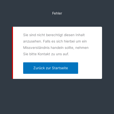
Zum
Inhalt
Fehler
springen
Sie sind nicht berechtigt diesen Inhalt
anzusehen. Falls es sich hierbei um ein
Missverständnis handeln sollte, nehmen
Sie bitte Kontakt zu uns auf.
Zurück zur Startseite