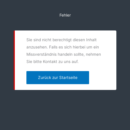
Zum
Inhalt
Fehler
springen
Sie sind nicht berechtigt diesen Inhalt
anzusehen. Falls es sich hierbei um ein
Missverständnis handeln sollte, nehmen
Sie bitte Kontakt zu uns auf.
Zurück zur Startseite