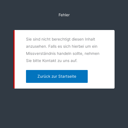
Zum
Inhalt
Fehler
springen
Sie sind nicht berechtigt diesen Inhalt
anzusehen. Falls es sich hierbei um ein
Missverständnis handeln sollte, nehmen
Sie bitte Kontakt zu uns auf.
Zurück zur Startseite