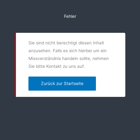
Zum
Inhalt
Fehler
springen
Sie sind nicht berechtigt diesen Inhalt
anzusehen. Falls es sich hierbei um ein
Missverständnis handeln sollte, nehmen
Sie bitte Kontakt zu uns auf.
Zurück zur Startseite