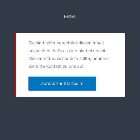
Zum
Inhalt
Fehler
springen
Sie sind nicht berechtigt diesen Inhalt
anzusehen. Falls es sich hierbei um ein
Missverständnis handeln sollte, nehmen
Sie bitte Kontakt zu uns auf.
Zurück zur Startseite