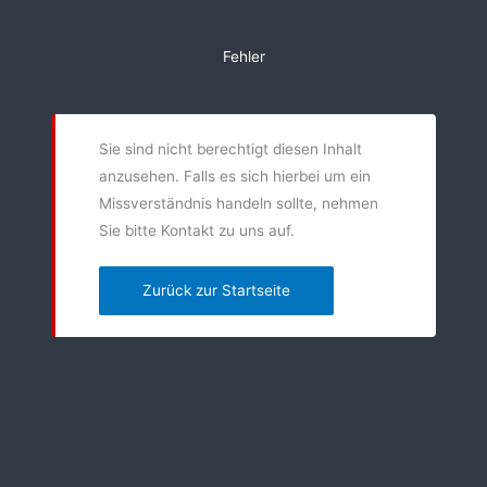
Zum
Inhalt
Fehler
springen
Sie sind nicht berechtigt diesen Inhalt
anzusehen. Falls es sich hierbei um ein
Missverständnis handeln sollte, nehmen
Sie bitte Kontakt zu uns auf.
Zurück zur Startseite