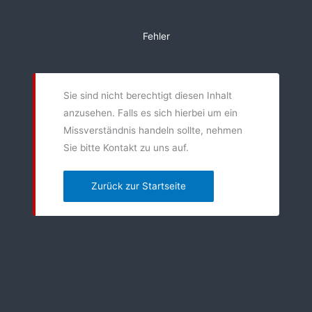
Zum
Inhalt
Fehler
springen
Sie sind nicht berechtigt diesen Inhalt
anzusehen. Falls es sich hierbei um ein
Missverständnis handeln sollte, nehmen
Sie bitte Kontakt zu uns auf.
Zurück zur Startseite