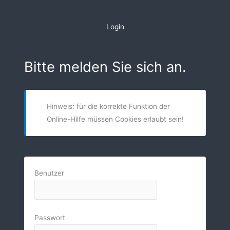
Zum
Inhalt
Login
springen
Bitte melden Sie sich an.
Hinweis: für die korrekte Funktion der
Online-Hilfe müssen Cookies erlaubt sein!
Benutzer
Passwort