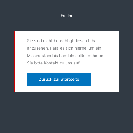
Zum
Inhalt
Fehler
springen
Sie sind nicht berechtigt diesen Inhalt
anzusehen. Falls es sich hierbei um ein
Missverständnis handeln sollte, nehmen
Sie bitte Kontakt zu uns auf.
Zurück zur Startseite