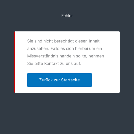
Zum
Inhalt
Fehler
springen
Sie sind nicht berechtigt diesen Inhalt
anzusehen. Falls es sich hierbei um ein
Missverständnis handeln sollte, nehmen
Sie bitte Kontakt zu uns auf.
Zurück zur Startseite