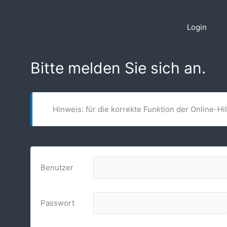
Zum
Inhalt
Login
springen
Bitte melden Sie sich an.
Hinweis: für die korrekte Funktion der Online-Hi
Benutzer
Passwort