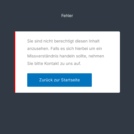
Zum
Inhalt
Fehler
springen
Sie sind nicht berechtigt diesen Inhalt
anzusehen. Falls es sich hierbei um ein
Missverständnis handeln sollte, nehmen
Sie bitte Kontakt zu uns auf.
Zurück zur Startseite