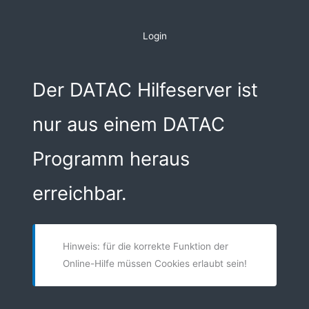
Zum
Inhalt
Login
springen
Der DATAC Hilfeserver ist
nur aus einem DATAC
Programm heraus
erreichbar.
Hinweis: für die korrekte Funktion der
Online-Hilfe müssen Cookies erlaubt sein!