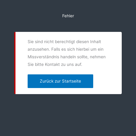
Zum
Inhalt
Fehler
springen
Sie sind nicht berechtigt diesen Inhalt
anzusehen. Falls es sich hierbei um ein
Missverständnis handeln sollte, nehmen
Sie bitte Kontakt zu uns auf.
Zurück zur Startseite