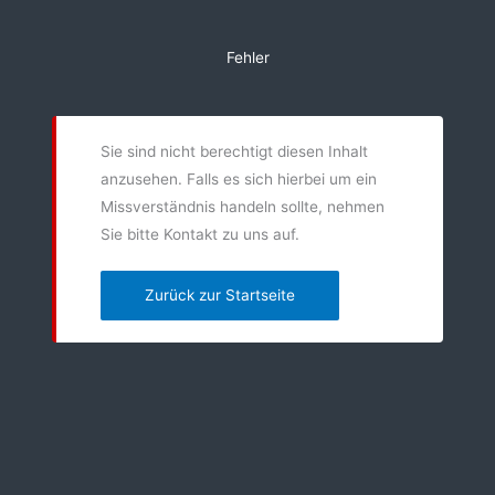
Zum
Inhalt
Fehler
springen
Sie sind nicht berechtigt diesen Inhalt
anzusehen. Falls es sich hierbei um ein
Missverständnis handeln sollte, nehmen
Sie bitte Kontakt zu uns auf.
Zurück zur Startseite