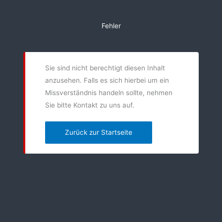
Zum
Inhalt
Fehler
springen
Sie sind nicht berechtigt diesen Inhalt
anzusehen. Falls es sich hierbei um ein
Missverständnis handeln sollte, nehmen
Sie bitte Kontakt zu uns auf.
Zurück zur Startseite