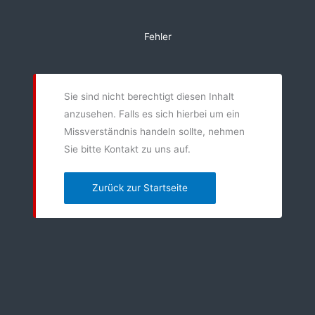
Zum
Inhalt
Fehler
springen
Sie sind nicht berechtigt diesen Inhalt
anzusehen. Falls es sich hierbei um ein
Missverständnis handeln sollte, nehmen
Sie bitte Kontakt zu uns auf.
Zurück zur Startseite