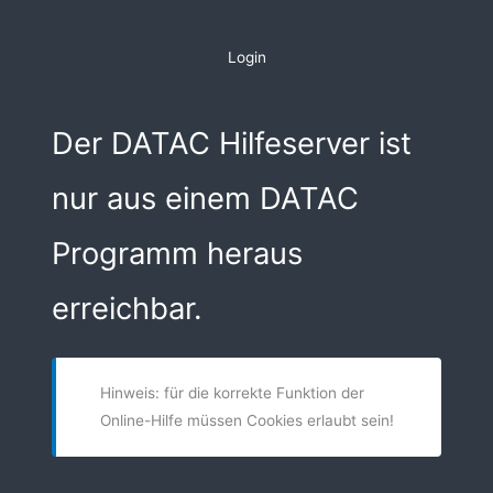
Zum
Inhalt
Login
springen
Der DATAC Hilfeserver ist
nur aus einem DATAC
Programm heraus
erreichbar.
Hinweis: für die korrekte Funktion der
Online-Hilfe müssen Cookies erlaubt sein!