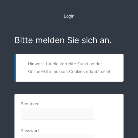
Zum
Inhalt
Login
springen
Bitte melden Sie sich an.
Hinweis: für die korrekte Funktion der
Online-Hilfe müssen Cookies erlaubt sein!
Benutzer
Passwort