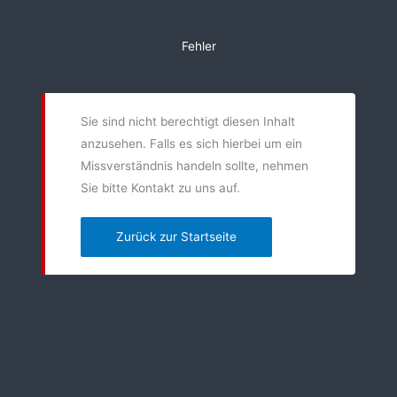
Zum
Inhalt
Fehler
springen
Sie sind nicht berechtigt diesen Inhalt
anzusehen. Falls es sich hierbei um ein
Missverständnis handeln sollte, nehmen
Sie bitte Kontakt zu uns auf.
Zurück zur Startseite