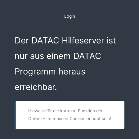
Zum
Inhalt
Login
springen
Der DATAC Hilfeserver ist
nur aus einem DATAC
Programm heraus
erreichbar.
Hinweis: für die korrekte Funktion der
Online-Hilfe müssen Cookies erlaubt sein!