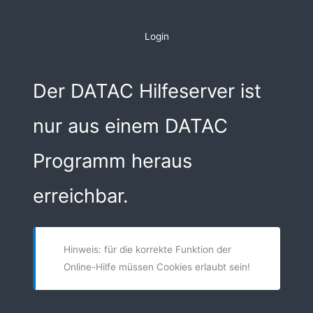
Zum
Inhalt
Login
springen
Der DATAC Hilfeserver ist
nur aus einem DATAC
Programm heraus
erreichbar.
Hinweis: für die korrekte Funktion der
Online-Hilfe müssen Cookies erlaubt sein!