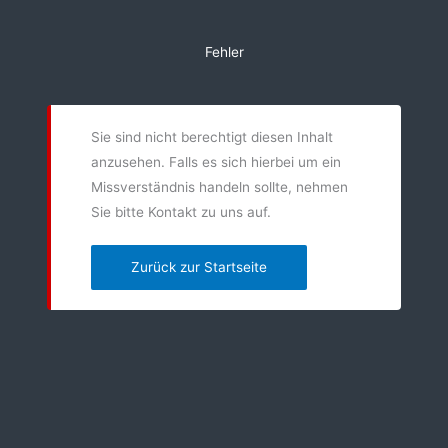
Zum
Inhalt
Fehler
springen
Sie sind nicht berechtigt diesen Inhalt
anzusehen. Falls es sich hierbei um ein
Missverständnis handeln sollte, nehmen
Sie bitte Kontakt zu uns auf.
Zurück zur Startseite