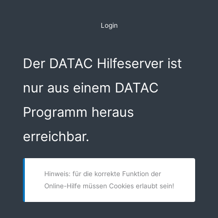
Zum
Inhalt
Login
springen
Der DATAC Hilfeserver ist
nur aus einem DATAC
Programm heraus
erreichbar.
Hinweis: für die korrekte Funktion der
Online-Hilfe müssen Cookies erlaubt sein!