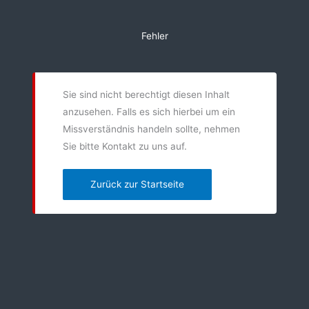
Zum
Inhalt
Fehler
springen
Sie sind nicht berechtigt diesen Inhalt
anzusehen. Falls es sich hierbei um ein
Missverständnis handeln sollte, nehmen
Sie bitte Kontakt zu uns auf.
Zurück zur Startseite