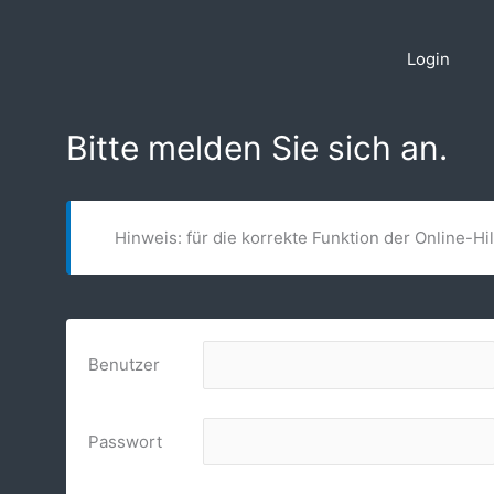
Zum
Inhalt
Login
springen
Bitte melden Sie sich an.
Hinweis: für die korrekte Funktion der Online-Hi
Benutzer
Passwort