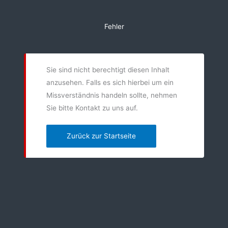
Zum
Inhalt
Fehler
springen
Sie sind nicht berechtigt diesen Inhalt
anzusehen. Falls es sich hierbei um ein
Missverständnis handeln sollte, nehmen
Sie bitte Kontakt zu uns auf.
Zurück zur Startseite