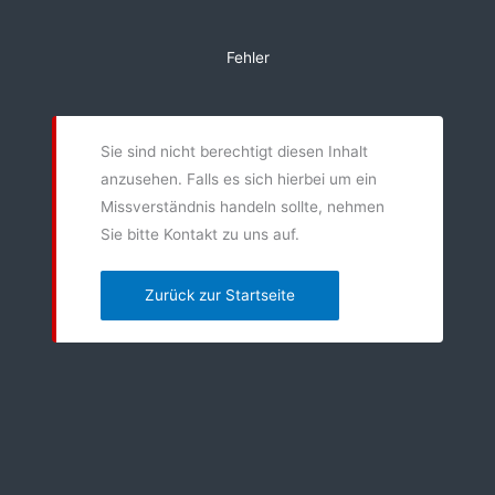
Zum
Inhalt
Fehler
springen
Sie sind nicht berechtigt diesen Inhalt
anzusehen. Falls es sich hierbei um ein
Missverständnis handeln sollte, nehmen
Sie bitte Kontakt zu uns auf.
Zurück zur Startseite