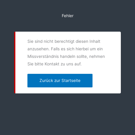
Zum
Inhalt
Fehler
springen
Sie sind nicht berechtigt diesen Inhalt
anzusehen. Falls es sich hierbei um ein
Missverständnis handeln sollte, nehmen
Sie bitte Kontakt zu uns auf.
Zurück zur Startseite