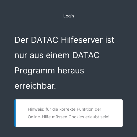
Zum
Inhalt
Login
springen
Der DATAC Hilfeserver ist
nur aus einem DATAC
Programm heraus
erreichbar.
Hinweis: für die korrekte Funktion der
Online-Hilfe müssen Cookies erlaubt sein!