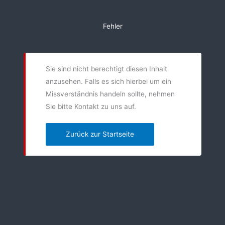
Zum
Inhalt
Fehler
springen
Sie sind nicht berechtigt diesen Inhalt
anzusehen. Falls es sich hierbei um ein
Missverständnis handeln sollte, nehmen
Sie bitte Kontakt zu uns auf.
Zurück zur Startseite