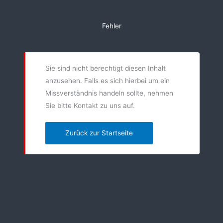
Zum
Inhalt
Fehler
springen
Sie sind nicht berechtigt diesen Inhalt
anzusehen. Falls es sich hierbei um ein
Missverständnis handeln sollte, nehmen
Sie bitte Kontakt zu uns auf.
Zurück zur Startseite