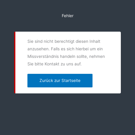
Zum
Inhalt
Fehler
springen
Sie sind nicht berechtigt diesen Inhalt
anzusehen. Falls es sich hierbei um ein
Missverständnis handeln sollte, nehmen
Sie bitte Kontakt zu uns auf.
Zurück zur Startseite