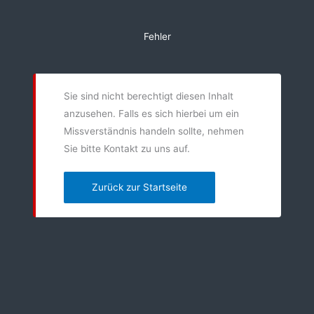
Zum
Inhalt
Fehler
springen
Sie sind nicht berechtigt diesen Inhalt
anzusehen. Falls es sich hierbei um ein
Missverständnis handeln sollte, nehmen
Sie bitte Kontakt zu uns auf.
Zurück zur Startseite