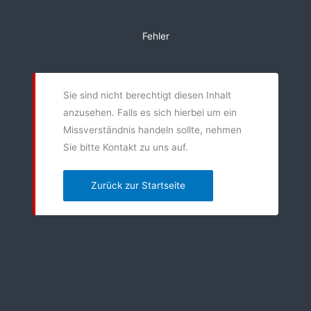
Zum
Inhalt
Fehler
springen
Sie sind nicht berechtigt diesen Inhalt
anzusehen. Falls es sich hierbei um ein
Missverständnis handeln sollte, nehmen
Sie bitte Kontakt zu uns auf.
Zurück zur Startseite