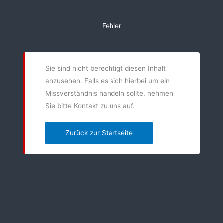
Zum
Inhalt
Fehler
springen
Sie sind nicht berechtigt diesen Inhalt
anzusehen. Falls es sich hierbei um ein
Missverständnis handeln sollte, nehmen
Sie bitte Kontakt zu uns auf.
Zurück zur Startseite