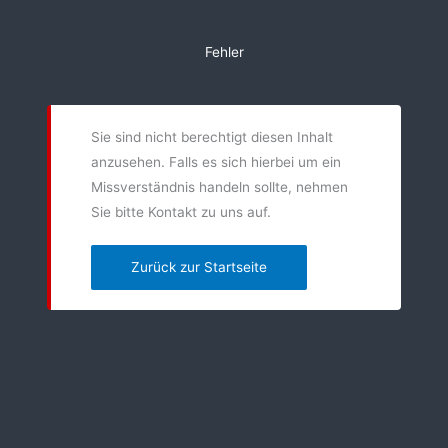
Zum
Inhalt
Fehler
springen
Sie sind nicht berechtigt diesen Inhalt
anzusehen. Falls es sich hierbei um ein
Missverständnis handeln sollte, nehmen
Sie bitte Kontakt zu uns auf.
Zurück zur Startseite