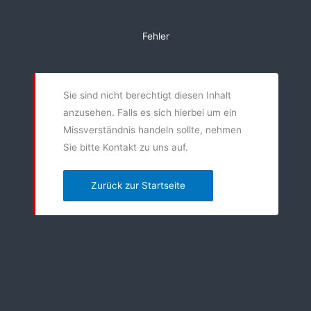
Zum
Inhalt
Fehler
springen
Sie sind nicht berechtigt diesen Inhalt
anzusehen. Falls es sich hierbei um ein
Missverständnis handeln sollte, nehmen
Sie bitte Kontakt zu uns auf.
Zurück zur Startseite