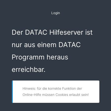
Zum
Inhalt
Login
springen
Der DATAC Hilfeserver ist
nur aus einem DATAC
Programm heraus
erreichbar.
Hinweis: für die korrekte Funktion der
Online-Hilfe müssen Cookies erlaubt sein!