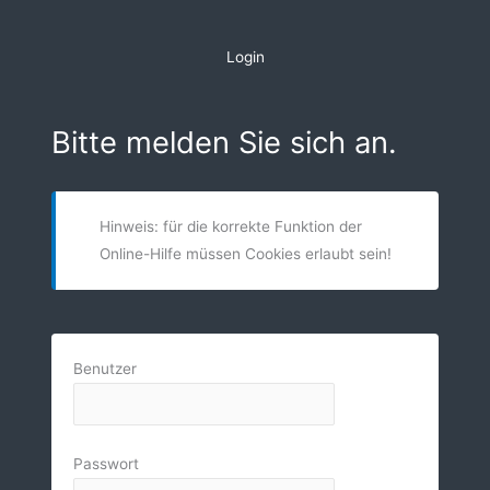
Zum
Inhalt
Login
springen
Bitte melden Sie sich an.
Hinweis: für die korrekte Funktion der
Online-Hilfe müssen Cookies erlaubt sein!
Benutzer
Passwort