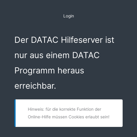
Zum
Inhalt
Login
springen
Der DATAC Hilfeserver ist
nur aus einem DATAC
Programm heraus
erreichbar.
Hinweis: für die korrekte Funktion der
Online-Hilfe müssen Cookies erlaubt sein!