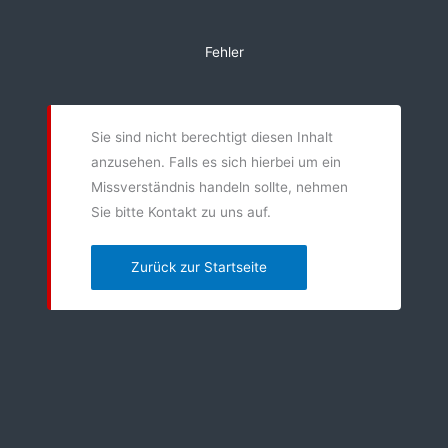
Zum
Inhalt
Fehler
springen
Sie sind nicht berechtigt diesen Inhalt
anzusehen. Falls es sich hierbei um ein
Missverständnis handeln sollte, nehmen
Sie bitte Kontakt zu uns auf.
Zurück zur Startseite