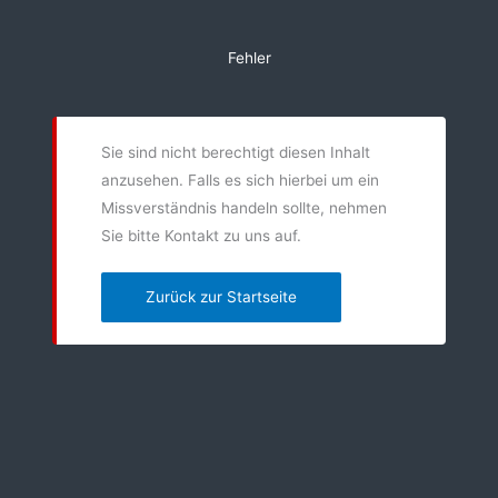
Zum
Inhalt
Fehler
springen
Sie sind nicht berechtigt diesen Inhalt
anzusehen. Falls es sich hierbei um ein
Missverständnis handeln sollte, nehmen
Sie bitte Kontakt zu uns auf.
Zurück zur Startseite