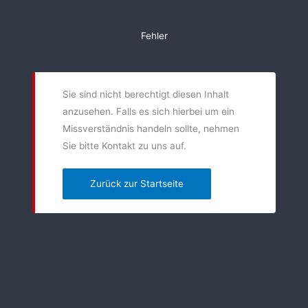
Zum
Inhalt
Fehler
springen
Sie sind nicht berechtigt diesen Inhalt
anzusehen. Falls es sich hierbei um ein
Missverständnis handeln sollte, nehmen
Sie bitte Kontakt zu uns auf.
Zurück zur Startseite