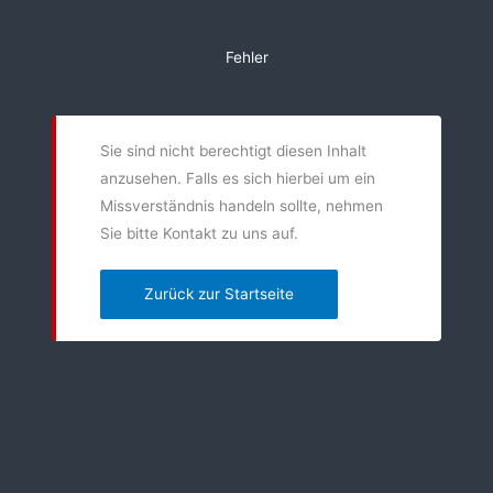
Zum
Inhalt
Fehler
springen
Sie sind nicht berechtigt diesen Inhalt
anzusehen. Falls es sich hierbei um ein
Missverständnis handeln sollte, nehmen
Sie bitte Kontakt zu uns auf.
Zurück zur Startseite