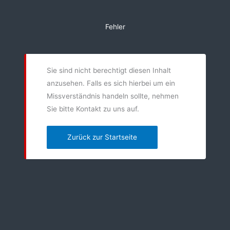
Zum
Inhalt
Fehler
springen
Sie sind nicht berechtigt diesen Inhalt
anzusehen. Falls es sich hierbei um ein
Missverständnis handeln sollte, nehmen
Sie bitte Kontakt zu uns auf.
Zurück zur Startseite