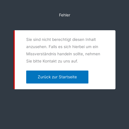
Zum
Inhalt
Fehler
springen
Sie sind nicht berechtigt diesen Inhalt
anzusehen. Falls es sich hierbei um ein
Missverständnis handeln sollte, nehmen
Sie bitte Kontakt zu uns auf.
Zurück zur Startseite