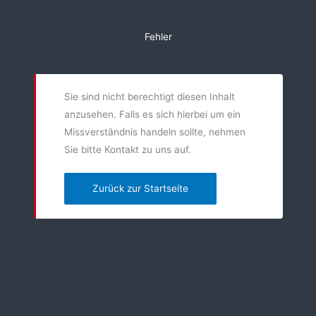
Zum
Inhalt
Fehler
springen
Sie sind nicht berechtigt diesen Inhalt
anzusehen. Falls es sich hierbei um ein
Missverständnis handeln sollte, nehmen
Sie bitte Kontakt zu uns auf.
Zurück zur Startseite